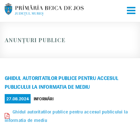
Skip
to
content
ANUNȚURI PUBLICE
GHIDUL AUTORITATILOR PUBLICE PENTRU ACCESUL
PUBLICULUI LA INFORMATIA DE MEDIU
POSTED
CATEGORIES
27.08.2024
INFORMĂRI
ON
Ghidul autoritatilor publice pentru accesul publicului la
informatia de mediu