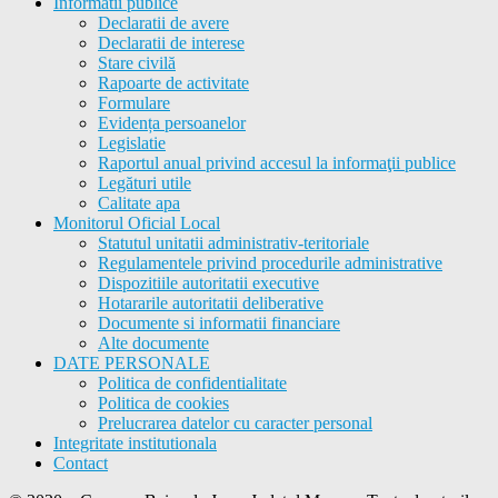
Informatii publice
Declaratii de avere
Declaratii de interese
Stare civilă
Rapoarte de activitate
Formulare
Evidența persoanelor
Legislatie
Raportul anual privind accesul la informaţii publice
Legături utile
Calitate apa
Monitorul Oficial Local
Statutul unitatii administrativ-teritoriale
Regulamentele privind procedurile administrative
Dispozitiile autoritatii executive
Hotararile autoritatii deliberative
Documente si informatii financiare
Alte documente
DATE PERSONALE
Politica de confidentialitate
Politica de cookies
Prelucrarea datelor cu caracter personal
Integritate institutionala
Contact