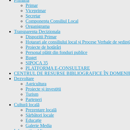
Primăria
Primar
Viceprimar
Secretar
Componența Consiliul Local
Organigrama
Transparenta Decizionala
Dispozitii Primar
Hotarari ale consiliului local și Procese Verbale de ședinț
Proiecte de hotărâri
Personal plătit din fonduri publice
Buget
SIPOCA 35
PLATFORMA E-CONSULTARE
CENTRUL DE RESURSE BIBLIOGRAFICE ÎN DOMENI
Dezvoltare
Agricultura
Proiecte și investiții
Turism
Parteneri
Cultură locală
Prezentare locală
Sărbători locale
Educație
Galerie Media