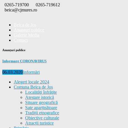
Skip
0265-719700
0265-719612
to
beica@cjmures.ro
content
Beica de Jos
Anunțuri publice
Galerie Media
Contact
Anunțuri publice
Informare CORONAVIRUS
Posted
Categories
06.03.2020
Informări
on
Alegeri locale 2024
Comuna Beica de Jos
Localităţi înfrăţite
Atestare istorică
Situare geografică
Sate aparținătoare
Tradiții etnografice
Obiective culturale
Atracții turistice