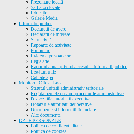
Prezentare locală
Sărbători locale
Educație
Galerie Media
Informatii publice
Declaratii de avere
Declaratii de interese
Stare civilă
Rapoarte de activitate
Formulare
Evidența persoanelor
Legislatie
Raportul anual privind accesul la informaţii publice
Legături utile
Calitate apa
Monitorul Oficial Local
Statutul unitatii administrativ-teritoriale
Regulamentele privind procedurile administrative
Dispozitiile autoritatii executive
Hotararile autoritatii deliberative
Documente si informatii financiare
Alte documente
DATE PERSONALE
Politica de confidentialitate
Politica de cookies