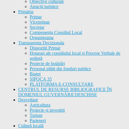
Obiective culturale
Atracții turistice
Primăria
Primar
Viceprimar
Secretar
Componența Consiliul Local
Organigrama
Transparenta Decizionala
Dispozitii Primar
Hotarari ale consiliului local și Procese Verbale de
ședință
Proiecte de hotărâri
Personal plătit din fonduri publice
Buget
SIPOCA 35
PLATFORMA E-CONSULTARE
CENTRUL DE RESURSE BIBLIOGRAFICE ÎN
DOMENIUL GUVERNĂRII DESCHISE
Dezvoltare
Agricultura
Proiecte și investiții
Turism
Parteneri
Cultură locală