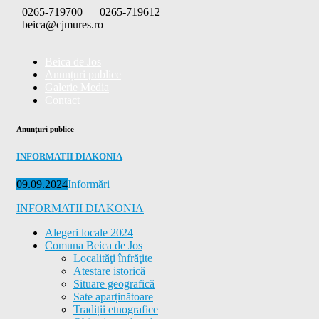
Skip
0265-719700
0265-719612
to
beica@cjmures.ro
content
Beica de Jos
Anunțuri publice
Galerie Media
Contact
Anunțuri publice
INFORMATII DIAKONIA
Posted
Categories
09.09.2024
Informări
on
INFORMATII DIAKONIA
Alegeri locale 2024
Comuna Beica de Jos
Localităţi înfrăţite
Atestare istorică
Situare geografică
Sate aparținătoare
Tradiții etnografice