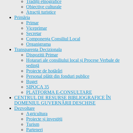
Tradiții etnografice
Obiective culturale
Atracții turistice
Primăria
Primar
Viceprimar
Secretar
Componența Consiliul Local
Organigrama
Transparenta Decizionala
Dispozitii Primar
Hotarari ale consiliului local și Procese Verbale de
ședință
Proiecte de hotărâri
Personal plătit din fonduri publice
Buget
SIPOCA 35
PLATFORMA E-CONSULTARE
CENTRUL DE RESURSE BIBLIOGRAFICE ÎN
DOMENIUL GUVERNĂRII DESCHISE
Dezvoltare
Agricultura
Proiecte și investiții
Turism
Parteneri