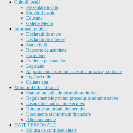
Cultură locală
Prezentare locală
Sărbători locale
Educație
Galerie Media
Informatii publice
Declaratii de avere
Declaratii de interese
Stare civilă
Rapoarte de activitate
Formulare
Evidența persoanelor
Legislatie
Raportul anual privind accesul la informaţii publice
Legături utile
Calitate apa
Monitorul Oficial Local
Statutul unitatii administrativ-teritoriale
Regulamentele privind procedurile administrative
Dispozitiile autoritatii executive
Hotararile autoritatii deliberative
Documente si informatii financiare
Alte documente
DATE PERSONALE
Politica de confidentialitate