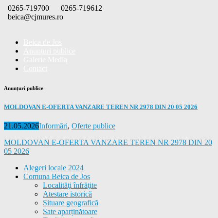
Skip
0265-719700
0265-719612
to
beica@cjmures.ro
content
Beica de Jos
Anunțuri publice
Galerie Media
Contact
Anunțuri publice
MOLDOVAN E-OFERTA VANZARE TEREN NR 2978 DIN 20 05 2026
Posted
Categories
21.05.2026
Informări
,
Oferte publice
on
MOLDOVAN E-OFERTA VANZARE TEREN NR 2978 DIN 20
05 2026
Alegeri locale 2024
Comuna Beica de Jos
Localităţi înfrăţite
Atestare istorică
Situare geografică
Sate aparținătoare