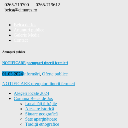
Skip
0265-719700
0265-719612
to
beica@cjmures.ro
content
Beica de Jos
Anunțuri publice
Galerie Media
Contact
Anunțuri publice
NOTIFICARE premptori tinerii fermieri
Posted
Categories
01.03.2024
Informări
,
Oferte publice
on
NOTIFICARE premptori tinerii fermieri
Alegeri locale 2024
Comuna Beica de Jos
Localităţi înfrăţite
Atestare istorică
Situare geografică
Sate aparținătoare
Tradiții etnografice