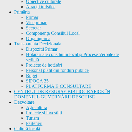
Obiective culturale
Atracții turistice
Primăria
Primar
Viceprimar
Secretar
Componența Consiliul Local
Organigrama
Transparenta Decizionala
Dispozitii Primar
Hotarari ale consiliului local și Procese Verbale de
ședință
Proiecte de hotărâri
Personal plătit din fonduri publice
Buget
SIPOCA 35
PLATFORMA E-CONSULTARE
CENTRUL DE RESURSE BIBLIOGRAFICE ÎN
DOMENIUL GUVERNĂRII DESCHISE
Dezvoltare
Agricultura
Proiecte și investiții
Turism
Parteneri
Cultură locală