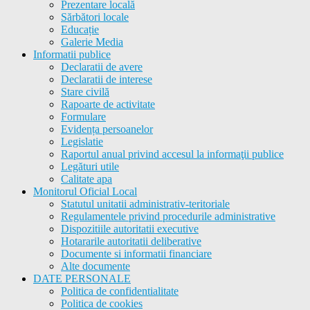
Prezentare locală
Sărbători locale
Educație
Galerie Media
Informatii publice
Declaratii de avere
Declaratii de interese
Stare civilă
Rapoarte de activitate
Formulare
Evidența persoanelor
Legislatie
Raportul anual privind accesul la informaţii publice
Legături utile
Calitate apa
Monitorul Oficial Local
Statutul unitatii administrativ-teritoriale
Regulamentele privind procedurile administrative
Dispozitiile autoritatii executive
Hotararile autoritatii deliberative
Documente si informatii financiare
Alte documente
DATE PERSONALE
Politica de confidentialitate
Politica de cookies