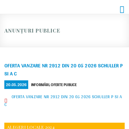
Skip
to
content
ANUNȚURI PUBLICE
OFERTA VANZARE NR 2912 DIN 20 05 2026 SCHULLER P
SI A C
POSTED
CATEGORIES
20.05.2026
INFORMĂRI
,
OFERTE PUBLICE
ON
OFERTA VANZARE NR 2912 DIN 20 05 2026 SCHULLER P SI A
C
ALEGERI LOCALE 2024